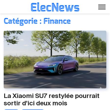
ElecNews
Aller
Voiture électrique
Catégorie : Finance
au
contenu
Voiture autonome
Finance
Écologie
Fiches techniques
La Xiaomi SU7 restylée pourrait
sortir d’ici deux mois