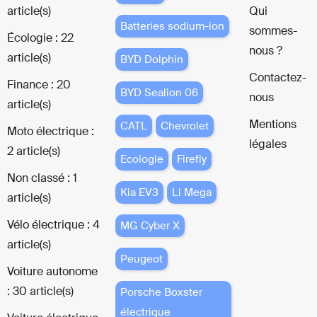
article(s)
Qui
Batteries sodium-ion
sommes-
Écologie : 22
nous ?
article(s)
BYD Dolphin
Contactez-
Finance : 20
BYD Sealion 06
nous
article(s)
Mentions
CATL
Chevrolet
Moto électrique :
légales
2 article(s)
Ecologie
Firefly
Non classé : 1
Kia EV3
Li Mega
article(s)
Vélo électrique : 4
MG Cyber X
article(s)
Peugeot
Voiture autonome
: 30 article(s)
Porsche Boxster
électrique