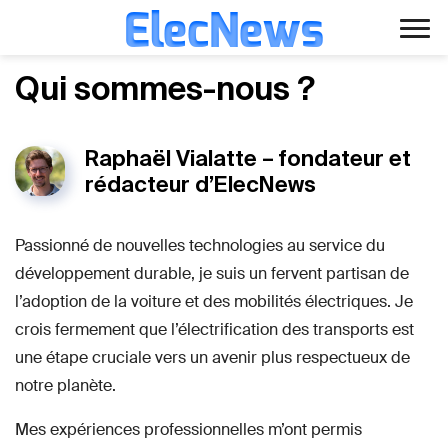
ElecNews
Aller
Voiture électrique
Qui sommes-nous ?
au
contenu
Voiture autonome
Raphaël Vialatte – fondateur et
Finance
rédacteur d’ElecNews
Écologie
Passionné de nouvelles technologies au service du
développement durable, je suis un fervent partisan de
Fiches techniques
l’adoption de la voiture et des mobilités électriques. Je
crois fermement que l’électrification des transports est
une étape cruciale vers un avenir plus respectueux de
notre planète.
Mes expériences professionnelles m’ont permis