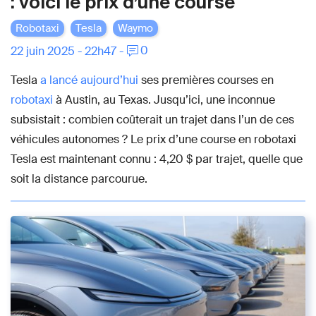
: voici le prix d’une course
Robotaxi
Tesla
Waymo
0
22 juin 2025 - 22h47 -
Tesla
a lancé aujourd’hui
ses premières courses en
robotaxi
à Austin, au Texas. Jusqu’ici, une inconnue
subsistait : combien coûterait un trajet dans l’un de ces
véhicules autonomes ? Le prix d’une course en robotaxi
Tesla est maintenant connu : 4,20 $ par trajet, quelle que
soit la distance parcourue.