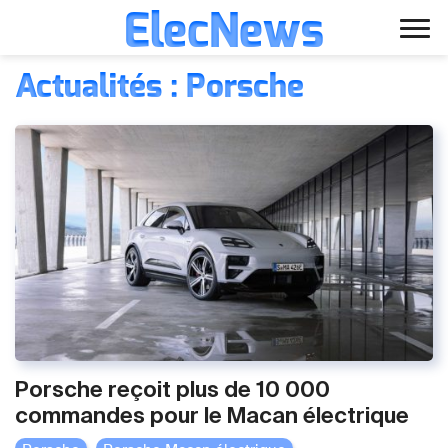
ElecNews
Aller
Voiture électrique
Actualités : Porsche
au
contenu
Voiture autonome
Finance
Écologie
Fiches techniques
Porsche reçoit plus de 10 000
commandes pour le Macan électrique