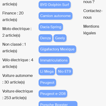
nous ?
article(s)
BYD Dolphin Surf
Contactez-
Finance : 20
Camion autonome
nous
article(s)
Mentions
Dacia Spring
Moto électrique :
légales
2 article(s)
Denza
Geely
Non classé : 1
Gigafactory Mexique
article(s)
Vélo électrique : 4
Immatriculations
article(s)
Li Mega
Nio ET9
Voiture autonome
: 30 article(s)
Peugeot
Voiture électrique
Peugeot e-208
: 253 article(s)
Porsche Boxster