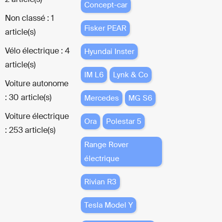
Concept-car
Non classé : 1
Fisker PEAR
article(s)
Vélo électrique : 4
Hyundai Inster
article(s)
IM L6
Lynk & Co
Voiture autonome
: 30 article(s)
Mercedes
MG S6
Voiture électrique
Ora
Polestar 5
: 253 article(s)
Range Rover
électrique
Rivian R3
Tesla Model Y