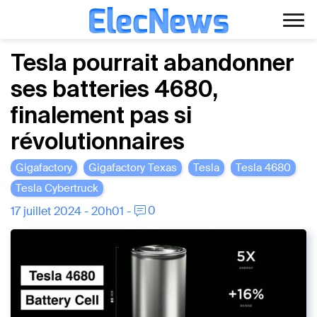
ElecNews
Aller
Voiture électrique
Tesla pourrait abandonner
au
ses batteries 4680,
contenu
Voiture autonome
finalement pas si
Finance
révolutionnaires
Écologie
Gigafactory
Gigafactory Texas
Tesla
Tesla 4680
Tesla Cybertruck
Fiches techniques
0
17 juillet 2024 - 20h01 -