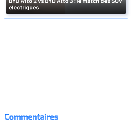
BYD Atto 2 vs BYD Atto 3 : le match des SUV
électriques
Commentaires