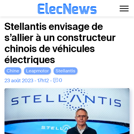
ElecNews
Aller
Voiture électrique
Stellantis envisage de
au
s’allier à un constructeur
contenu
Voiture autonome
chinois de véhicules
Finance
électriques
Écologie
Chine
Leapmotor
Stellantis
0
23 août 2023 - 17h12 -
Fiches techniques