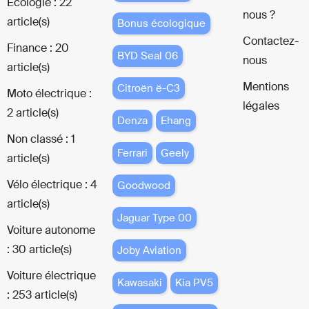
Écologie : 22
nous ?
article(s)
Bonus écologique
Contactez-
Finance : 20
BYD Seal 06
nous
article(s)
Mentions
Citroën ë-C3
Moto électrique :
légales
2 article(s)
Denza
Ehang
Non classé : 1
Ferrari
Geely
article(s)
Vélo électrique : 4
Goodwood
article(s)
Jaguar Type 00
Voiture autonome
: 30 article(s)
Joby Aviation
Voiture électrique
Kawasaki
Kia PV5
: 253 article(s)