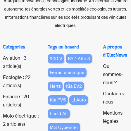
marques, innovations, technologies, industrie. Articles sur la voiture
autonome, les énergies vertes et les mobilités écologiques futures.
Informations financières sur les sociétés produisant des véhicules
électriques.
Catégories
Tags au hasard
A propos
d'ElecNews
Aviation : 3
900 V
BYD Atto 3
article(s)
Qui
Ferrari électrique
sommes-
Écologie : 22
nous ?
article(s)
Hertz
Kia EV2
Contactez-
Finance : 20
Kia PV5
Li Auto
nous
article(s)
Mentions
Lucid Air
Moto électrique :
légales
2 article(s)
MG Cyberster