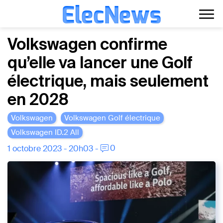
ElecNews
Aller
Voiture électrique
Volkswagen confirme
au
qu’elle va lancer une Golf
contenu
Voiture autonome
électrique, mais seulement
Finance
en 2028
Écologie
Volkswagen
Volkswagen Golf électrique
Volkswagen ID.2 All
Fiches techniques
0
1 octobre 2023 - 20h03 -