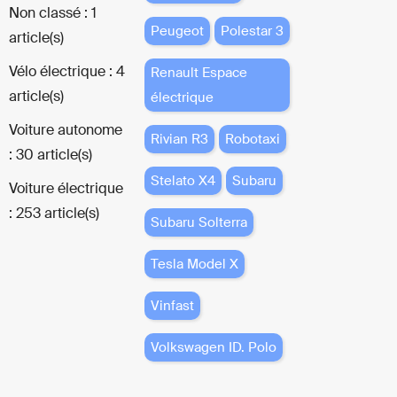
Non classé : 1
Peugeot
Polestar 3
article(s)
Vélo électrique : 4
Renault Espace
article(s)
électrique
Voiture autonome
Rivian R3
Robotaxi
: 30 article(s)
Stelato X4
Subaru
Voiture électrique
: 253 article(s)
Subaru Solterra
Tesla Model X
Vinfast
Volkswagen ID. Polo