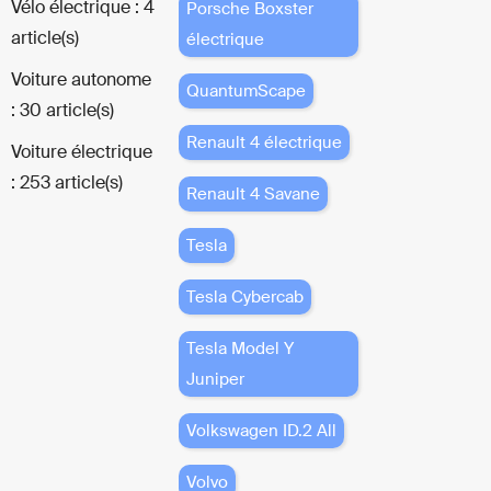
Vélo électrique : 4
Porsche Boxster
article(s)
électrique
Voiture autonome
QuantumScape
: 30 article(s)
Renault 4 électrique
Voiture électrique
: 253 article(s)
Renault 4 Savane
Tesla
Tesla Cybercab
Tesla Model Y
Juniper
Volkswagen ID.2 All
Volvo