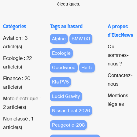
électriques.
Catégories
Tags au hasard
A propos
d'ElecNews
Aviation : 3
Alpine
BMW iX1
article(s)
Qui
Ecologie
sommes-
Écologie : 22
nous ?
article(s)
Goodwood
Hertz
Contactez-
Finance : 20
Kia PV5
nous
article(s)
Mentions
Lucid Gravity
Moto électrique :
légales
2 article(s)
Nissan Leaf 2026
Non classé : 1
Peugeot e-208
article(s)