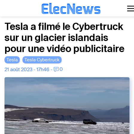
ElecNews
Aller
Voiture électrique
Tesla a filmé le Cybertruck
au
sur un glacier islandais
contenu
Voiture autonome
pour une vidéo publicitaire
Finance
Tesla
Tesla Cybertruck
Écologie
0
21 août 2023 - 17h46 -
Fiches techniques