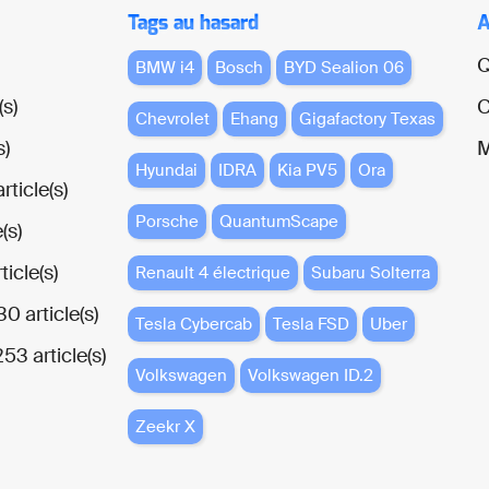
Tags au hasard
A
Q
BMW i4
Bosch
BYD Sealion 06
(s)
C
Chevrolet
Ehang
Gigafactory Texas
s)
M
Hyundai
IDRA
Kia PV5
Ora
rticle(s)
Porsche
QuantumScape
(s)
ticle(s)
Renault 4 électrique
Subaru Solterra
0 article(s)
Tesla Cybercab
Tesla FSD
Uber
253 article(s)
Volkswagen
Volkswagen ID.2
Zeekr X