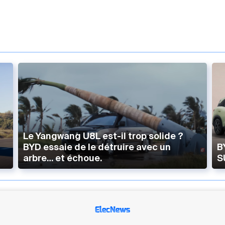
Le Yangwang U8L est-il trop solide ?
BYD essaie de le détruire avec un
B
arbre… et échoue.
S
ElecNews