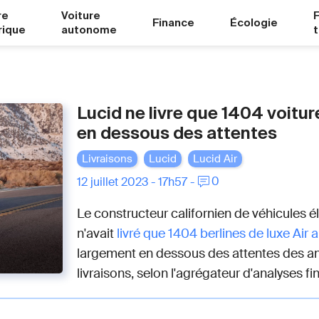
re
Voiture
Finance
Écologie
rique
autonome
Lucid ne livre que 1404 voitu
en dessous des attentes
Livraisons
Lucid
Lucid Air
0
12 juillet 2023 - 17h57 -
Le constructeur californien de véhicules él
n'avait
livré que 1404 berlines de luxe Air
largement en dessous des attentes des an
livraisons, selon l'agrégateur d'analyses f