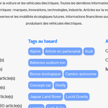
ur la voiture et les véhicules électriques. Toutes les dernières informatio
ctriques : marques, innovations, technologies, industrie. Articles sur la 
 vertes et les mobilités écologiques futures. Informations financières sur
produisant des véhicules électriques.
Tags au hasard
A
Q
Alpine
Article en partenariat
Audi
(s)
C
Batteries sodium-ion
s)
M
Bonus écologique
Camion autonome
rticle(s)
Concept-car
Firefly
(s)
ticle(s)
Jaguar Land Rover
Lucid Gravity
0 article(s)