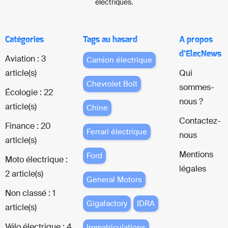
électriques.
Catégories
Tags au hasard
A propos
d'ElecNews
Aviation : 3
Camion électrique
article(s)
Qui
Chevrolet Bolt
sommes-
Écologie : 22
nous ?
article(s)
Chine
Contactez-
Finance : 20
Ferrari électrique
nous
article(s)
Mentions
Ford
Moto électrique :
légales
2 article(s)
General Motors
Non classé : 1
Gigafactory
IDRA
article(s)
Vélo électrique : 4
Immatriculations