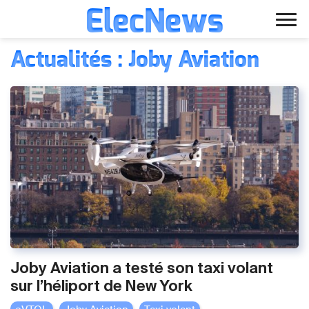
ElecNews
Aller
Voiture électrique
Actualités : Joby Aviation
au
contenu
Voiture autonome
Finance
Écologie
Fiches techniques
Joby Aviation a testé son taxi volant
sur l’héliport de New York