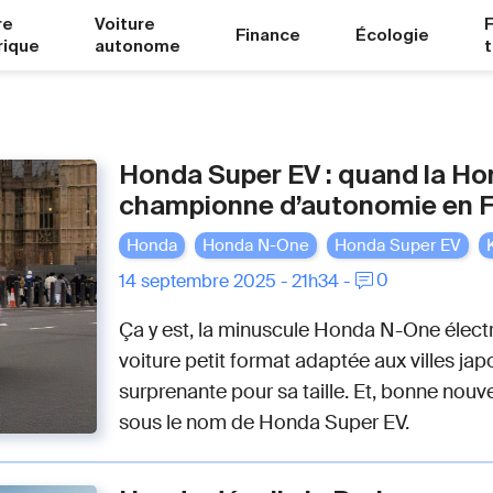
re
Voiture
Finance
Écologie
rique
autonome
Honda Super EV : quand la H
championne d’autonomie en 
Honda
Honda N-One
Honda Super EV
0
14 septembre 2025 - 21h34 -
Ça y est, la minuscule Honda N-One électr
voiture petit format adaptée aux villes j
surprenante pour sa taille. Et, bonne nouv
sous le nom de Honda Super EV.