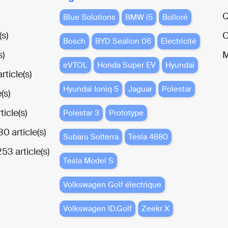
Q
Blue Solutions
BMW i5
Bolloré
(s)
C
Bosch
BYD Sealion 06
Electricité
s)
M
eVTOL
Honda Super EV
Hyundai
rticle(s)
Hyundai Ioniq 5
Jaguar
Polestar
(s)
ticle(s)
Polestar 3
Prototype
0 article(s)
Subaru Solterra
Tesla 4680
253 article(s)
Tesla Model S
Volkswagen Golf électrique
Volkswagen ID.Golf
Zeekr X