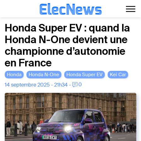
ElecNews
Aller
Voiture électrique
Honda Super EV : quand la
au
Honda N-One devient une
contenu
Voiture autonome
championne d’autonomie
Finance
en France
Écologie
Honda
Honda N-One
Honda Super EV
Kei Car
0
14 septembre 2025 - 21h34 -
Fiches techniques