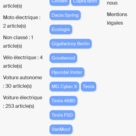
Citroën
Cupra Born
nous
article(s)
Mentions
Dacia Spring
Moto électrique :
légales
2 article(s)
Ecologie
Non classé : 1
Gigafactory Berlin
article(s)
Vélo électrique : 4
Goodwood
article(s)
Hyundai Inster
Voiture autonome
: 30 article(s)
MG Cyber X
Tesla
Voiture électrique
Tesla 4680
: 253 article(s)
Tesla FSD
VanMoof