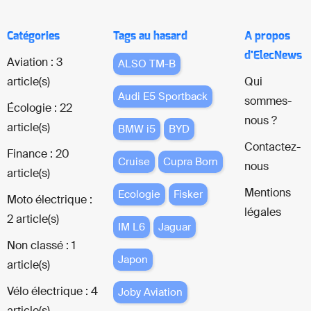
Catégories
Tags au hasard
A propos
d'ElecNews
Aviation : 3
ALSO TM-B
article(s)
Qui
Audi E5 Sportback
sommes-
Écologie : 22
nous ?
article(s)
BMW i5
BYD
Contactez-
Finance : 20
Cruise
Cupra Born
nous
article(s)
Mentions
Ecologie
Fisker
Moto électrique :
légales
2 article(s)
IM L6
Jaguar
Non classé : 1
Japon
article(s)
Vélo électrique : 4
Joby Aviation
article(s)