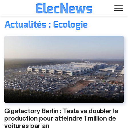
ElecNews
Aller
Voiture électrique
Actualités : Ecologie
au
contenu
Voiture autonome
Finance
Écologie
Fiches techniques
Gigafactory Berlin : Tesla va doubler la
production pour atteindre 1 million de
voitures par an