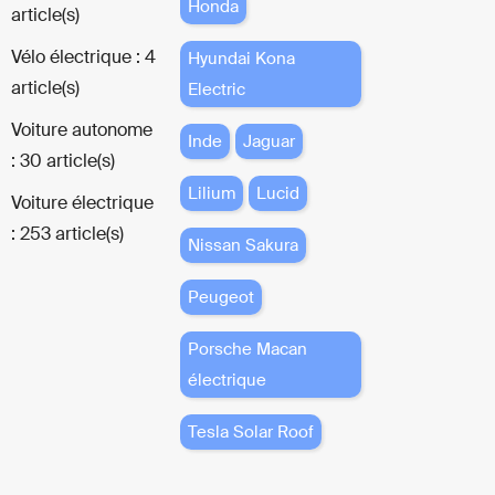
Honda
article(s)
Vélo électrique : 4
Hyundai Kona
article(s)
Electric
Voiture autonome
Inde
Jaguar
: 30 article(s)
Lilium
Lucid
Voiture électrique
: 253 article(s)
Nissan Sakura
Peugeot
Porsche Macan
électrique
Tesla Solar Roof