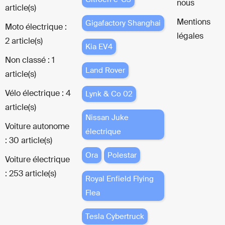
nous
article(s)
Mentions
Gigafactory Shanghai
Moto électrique :
légales
2 article(s)
Kia EV4
Non classé : 1
Land Rover
article(s)
Vélo électrique : 4
Lynk & Co 02
article(s)
Nissan Juke
Voiture autonome
électrique
: 30 article(s)
Ora
Polestar
Voiture électrique
: 253 article(s)
Royal Enfield Flying
Flea
Tesla Cybertruck