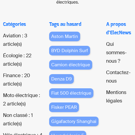
électriques.
Catégories
Tags au hasard
A propos
d'ElecNews
Aviation : 3
Aston Martin
article(s)
Qui
BYD Dolphin Surf
sommes-
Écologie : 22
nous ?
article(s)
Camion électrique
Contactez-
Finance : 20
Denza D9
nous
article(s)
Mentions
Fiat 500 électrique
Moto électrique :
légales
2 article(s)
Fisker PEAR
Non classé : 1
Gigafactory Shanghai
article(s)