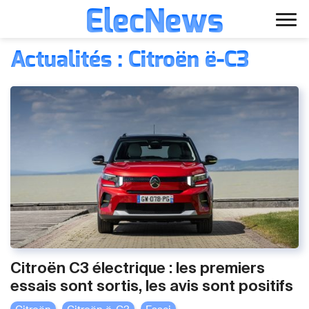
ElecNews
Aller
Voiture électrique
Actualités : Citroën ë-C3
au
contenu
Voiture autonome
Finance
Écologie
Fiches techniques
Citroën C3 électrique : les premiers
essais sont sortis, les avis sont positifs