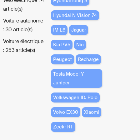
Vélo électrique : 4
Hyundai Ioniq 5
article(s)
Hyundai N Vision 74
Voiture autonome
: 30 article(s)
IM L6
Jaguar
Voiture électrique
Kia PV5
Nio
: 253 article(s)
Peugeot
Recharge
Tesla Model Y
Juniper
Volkswagen ID. Polo
Volvo EX30
Xiaomi
Zeekr RT