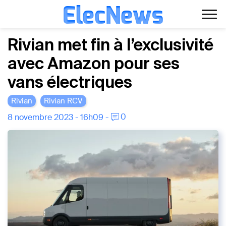
ElecNews
Aller
Voiture électrique
Rivian met fin à l’exclusivité
au
avec Amazon pour ses
contenu
Voiture autonome
vans électriques
Finance
Rivian
Rivian RCV
Écologie
0
8 novembre 2023 - 16h09 -
Fiches techniques