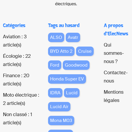
électriques.
Catégories
Tags au hasard
A propos
d'ElecNews
Aviation : 3
ALSO
Avatr
article(s)
Qui
BYD Atto 2
Cruise
sommes-
Écologie : 22
nous ?
article(s)
Ford
Goodwood
Contactez-
Finance : 20
Honda Super EV
nous
article(s)
Mentions
IDRA
Lucid
Moto électrique :
légales
2 article(s)
Lucid Air
Non classé : 1
Mona M03
article(s)