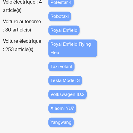
Vélo électrique : 4
Polestar 4
article(s)
Robotaxi
Voiture autonome
: 30 article(s)
Royal Enfield
Voiture électrique
Royal Enfield Flying
: 253 article(s)
Flea
Taxi volant
Tesla Model S
Volkswagen ID.2
Xiaomi YU7
Yangwang