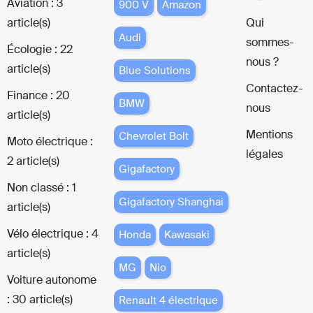
Aviation : 3
900 V
Amazon
article(s)
Qui
Audi
sommes-
Écologie : 22
nous ?
article(s)
Blue Solutions
Contactez-
Finance : 20
BMW
nous
article(s)
Mentions
Chevrolet Bolt
Moto électrique :
légales
2 article(s)
Gigafactory
Non classé : 1
Gigafactory Shanghai
article(s)
Vélo électrique : 4
Honda
Kawasaki
article(s)
MG
Nio
Voiture autonome
: 30 article(s)
Renault 4 électrique