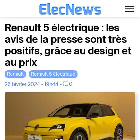
ElecNews
Aller
Voiture électrique
Renault 5 électrique : les
au
avis de la presse sont très
contenu
Voiture autonome
positifs, grâce au design et
Finance
au prix
Écologie
Renault
Renault 5 électrique
0
26 février 2024 - 19h44 -
Fiches techniques