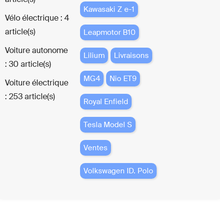
Kawasaki Z e-1
Vélo électrique : 4
article(s)
Leapmotor B10
Voiture autonome
Lilium
Livraisons
: 30 article(s)
MG4
Nio ET9
Voiture électrique
: 253 article(s)
Royal Enfield
Tesla Model S
Ventes
Volkswagen ID. Polo