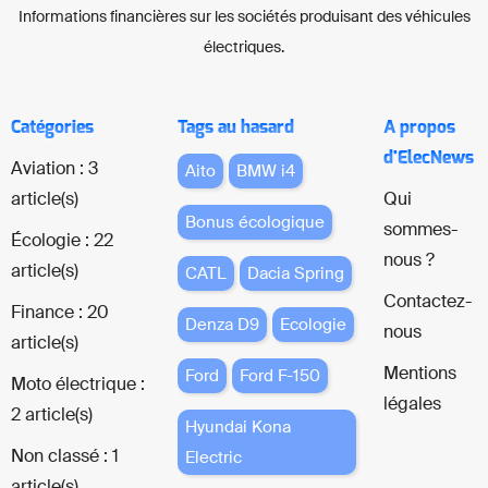
Informations financières sur les sociétés produisant des véhicules
électriques.
Catégories
Tags au hasard
A propos
d'ElecNews
Aviation : 3
Aito
BMW i4
article(s)
Qui
Bonus écologique
sommes-
Écologie : 22
nous ?
article(s)
CATL
Dacia Spring
Contactez-
Finance : 20
Denza D9
Ecologie
nous
article(s)
Mentions
Ford
Ford F-150
Moto électrique :
légales
2 article(s)
Hyundai Kona
Non classé : 1
Electric
article(s)