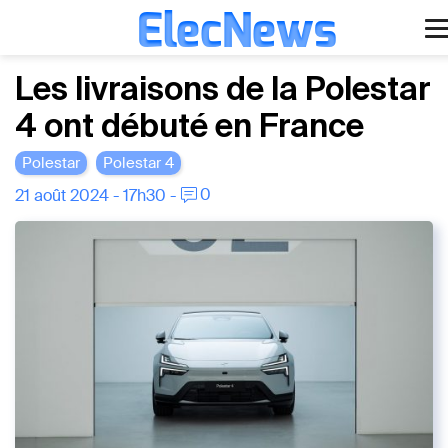
ElecNews
Aller
Voiture électrique
Les livraisons de la Polestar
au
4 ont débuté en France
contenu
Voiture autonome
Polestar
Polestar 4
Finance
0
21 août 2024 - 17h30 -
Écologie
Fiches techniques