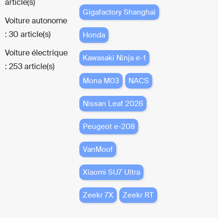
article(s)
Gigafactory Shanghai
Voiture autonome
: 30 article(s)
Honda
Voiture électrique
Kawasaki Ninja e-1
: 253 article(s)
Mona M03
NACS
Nissan Leaf 2026
Peugeot e-208
VanMoof
Xiaomi SU7 Ultra
Zeekr 7X
Zeekr RT