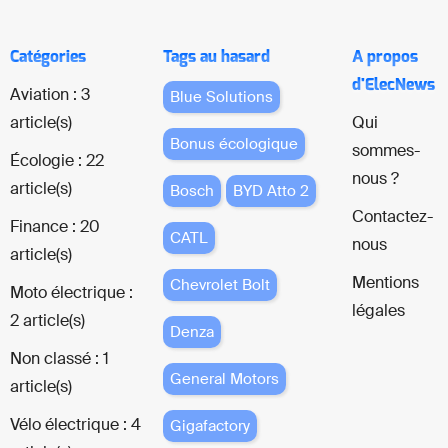
Catégories
Tags au hasard
A propos
d'ElecNews
Aviation : 3
Blue Solutions
article(s)
Qui
Bonus écologique
sommes-
Écologie : 22
nous ?
article(s)
Bosch
BYD Atto 2
Contactez-
Finance : 20
CATL
nous
article(s)
Mentions
Chevrolet Bolt
Moto électrique :
légales
2 article(s)
Denza
Non classé : 1
General Motors
article(s)
Vélo électrique : 4
Gigafactory