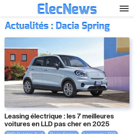
ElecNews
Aller
Voiture électrique
Actualités : Dacia Spring
au
contenu
Voiture autonome
Finance
Écologie
Fiches techniques
Leasing électrique : les 7 meilleures
voitures en LLD pas cher en 2025