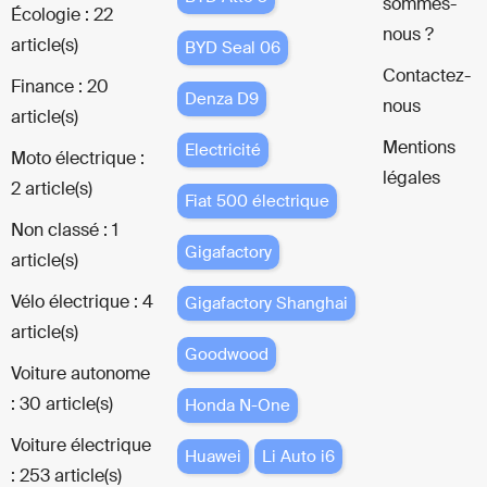
sommes-
Écologie : 22
nous ?
article(s)
BYD Seal 06
Contactez-
Finance : 20
Denza D9
nous
article(s)
Mentions
Electricité
Moto électrique :
légales
2 article(s)
Fiat 500 électrique
Non classé : 1
Gigafactory
article(s)
Vélo électrique : 4
Gigafactory Shanghai
article(s)
Goodwood
Voiture autonome
: 30 article(s)
Honda N-One
Voiture électrique
Huawei
Li Auto i6
: 253 article(s)