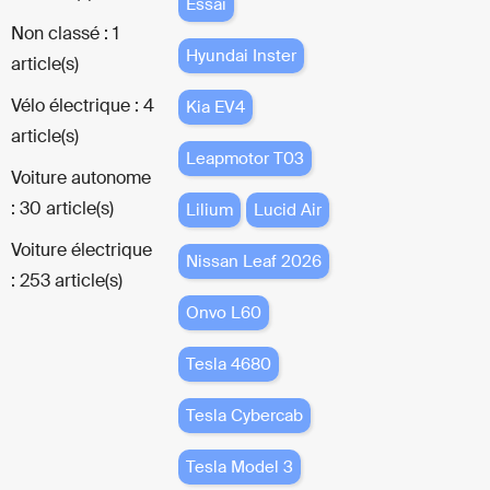
Essai
Non classé : 1
Hyundai Inster
article(s)
Vélo électrique : 4
Kia EV4
article(s)
Leapmotor T03
Voiture autonome
: 30 article(s)
Lilium
Lucid Air
Voiture électrique
Nissan Leaf 2026
: 253 article(s)
Onvo L60
Tesla 4680
Tesla Cybercab
Tesla Model 3