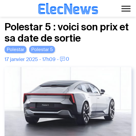
ElecNews
Aller
Voiture électrique
Polestar 5 : voici son prix et
au
sa date de sortie
contenu
Voiture autonome
Polestar
Polestar 5
Finance
0
17 janvier 2025 - 17h09 -
Écologie
Fiches techniques