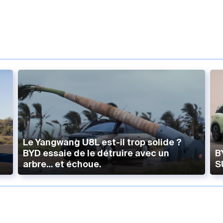
Le Yangwang U8L est-il trop solide ?
BYD essaie de le détruire avec un
B
arbre… et échoue.
S