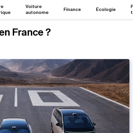
re
Voiture
Finance
Écologie
rique
autonome
r en France ?