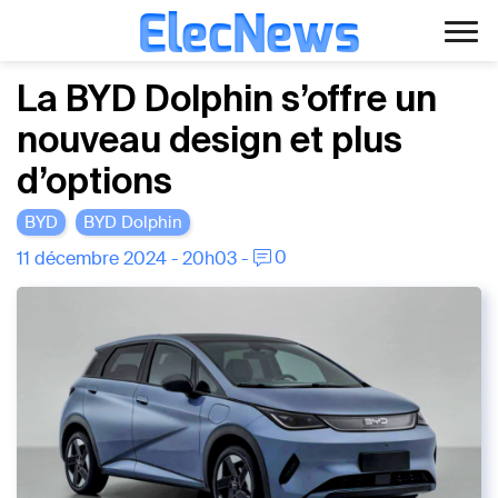
ElecNews
Aller
Voiture électrique
La BYD Dolphin s’offre un
au
nouveau design et plus
contenu
Voiture autonome
d’options
Finance
BYD
BYD Dolphin
Écologie
0
11 décembre 2024 - 20h03 -
Fiches techniques