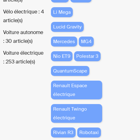
Vélo électrique : 4
Li Mega
article(s)
Lucid Gravity
Voiture autonome
: 30 article(s)
Mercedes
MG4
Voiture électrique
Nio ET9
Polestar 3
: 253 article(s)
QuantumScape
Renault Espace
électrique
Renault Twingo
électrique
Rivian R3
Robotaxi