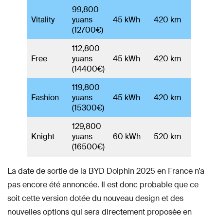
99,800
Vitality
yuans
45 kWh
420 km
(12700€)
112,800
Free
yuans
45 kWh
420 km
(14400€)
119,800
Fashion
yuans
45 kWh
420 km
(15300€)
129,800
Knight
yuans
60 kWh
520 km
(16500€)
La date de sortie de la BYD Dolphin 2025 en France n’a
pas encore été annoncée. Il est donc probable que ce
soit cette version dotée du nouveau design et des
nouvelles options qui sera directement proposée en