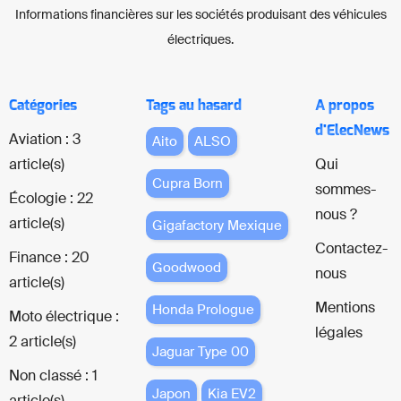
Informations financières sur les sociétés produisant des véhicules
électriques.
Catégories
Tags au hasard
A propos
d'ElecNews
Aviation : 3
Aito
ALSO
article(s)
Qui
Cupra Born
sommes-
Écologie : 22
nous ?
article(s)
Gigafactory Mexique
Contactez-
Finance : 20
Goodwood
nous
article(s)
Mentions
Honda Prologue
Moto électrique :
légales
2 article(s)
Jaguar Type 00
Non classé : 1
Japon
Kia EV2
article(s)