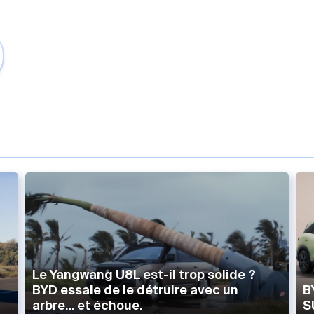
Le Yangwang U8L est-il trop solide ?
BYD essaie de le détruire avec un
B
arbre… et échoue.
S