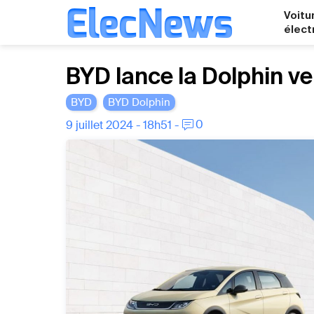
ElecNews
Voitu
élect
Aller
BYD lance la Dolphin v
au
contenu
BYD
BYD Dolphin
0
9 juillet 2024 - 18h51 -