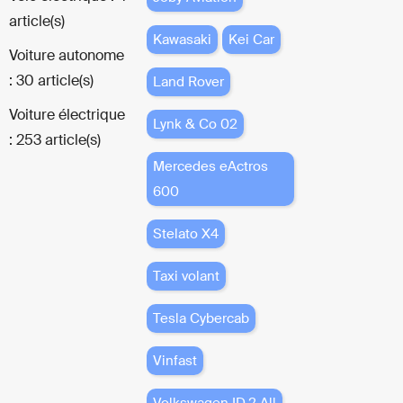
article(s)
Kawasaki
Kei Car
Voiture autonome
: 30 article(s)
Land Rover
Voiture électrique
Lynk & Co 02
: 253 article(s)
Mercedes eActros
600
Stelato X4
Taxi volant
Tesla Cybercab
Vinfast
Volkswagen ID.2 All