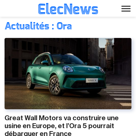
ElecNews
Aller
Voiture électrique
Actualités : Ora
au
contenu
Voiture autonome
Finance
Écologie
Fiches techniques
Great Wall Motors va construire une
usine en Europe, et l’Ora 5 pourrait
débarquer en France