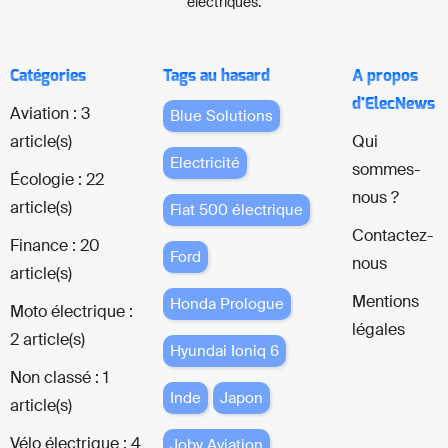
électriques.
Catégories
Tags au hasard
A propos
d'ElecNews
Aviation : 3
Blue Solutions
article(s)
Qui
Electricité
sommes-
Écologie : 22
nous ?
article(s)
Fiat 500 électrique
Contactez-
Finance : 20
Ford
nous
article(s)
Mentions
Honda Prologue
Moto électrique :
légales
2 article(s)
Hyundai Ioniq 6
Non classé : 1
Inde
Japon
article(s)
Vélo électrique : 4
Joby Aviation