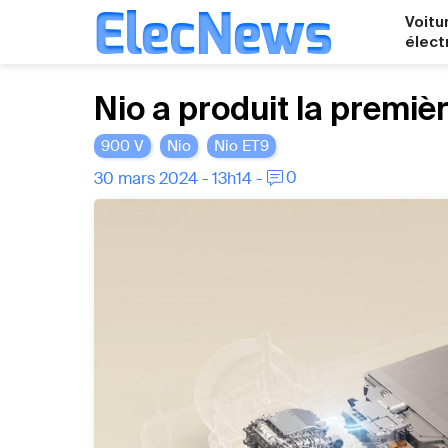
ElecNews
Voitu
élect
Aller
Nio a produit la premiè
au
contenu
900 V
Nio
Nio ET9
0
30 mars 2024 - 13h14 -