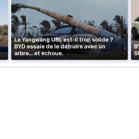
Le Yangwang U8L est-il trop solide ?
BYD essaie de le détruire avec un
B
arbre… et échoue.
S