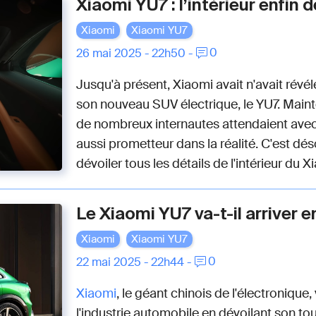
Xiaomi YU7 : l’intérieur enfin 
Xiaomi
Xiaomi YU7
0
26 mai 2025 - 22h50 -
Jusqu'à présent, Xiaomi avait n'avait révé
son nouveau SUV électrique, le YU7. Main
de nombreux internautes attendaient avec i
aussi prometteur dans la réalité. C'est dés
dévoiler tous les détails de l'intérieur du 
Le Xiaomi YU7 va-t-il arriver e
Xiaomi
Xiaomi YU7
0
22 mai 2025 - 22h44 -
Xiaomi
, le géant chinois de l'électroniqu
l'industrie automobile en dévoilant son to