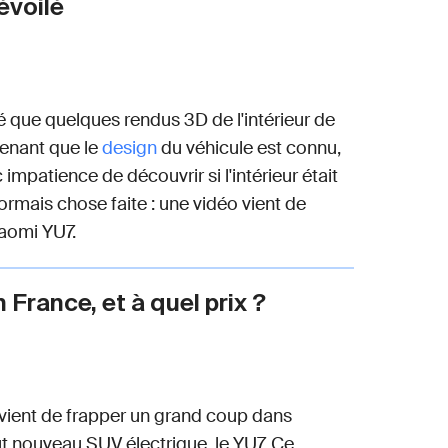
dévoilé
lé que quelques rendus 3D de l'intérieur de
tenant que le
design
du véhicule est connu,
mpatience de découvrir si l'intérieur était
ormais chose faite : une vidéo vient de
Xiaomi YU7.
n France, et à quel prix ?
e, vient de frapper un grand coup dans
ut nouveau SUV électrique, le YU7. Ce