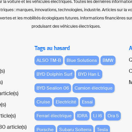
ur la voiture et les véhicules électriques. Toutes les dernières informatio
ctriques : marques, innovations, technologies, industrie. Articles sur la 
 vertes et les mobilités écologiques futures. Informations financières sur
produisant des véhicules électriques.
Tags au hasard
A
Q
ALSO TM-B
Blue Solutions
BMW
(s)
C
BYD Dolphin Surf
BYD Han L
s)
M
BYD Sealion 06
Camion électrique
rticle(s)
Cruise
Electricité
Essai
(s)
ticle(s)
Ferrari électrique
IDRA
Li i6
Ora 5
0 article(s)
Porsche
Subaru Solterra
Tesla