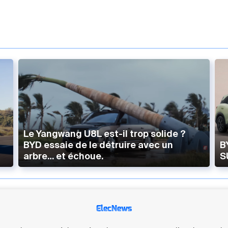
Le Yangwang U8L est-il trop solide ?
BYD essaie de le détruire avec un
B
arbre… et échoue.
S
ElecNews