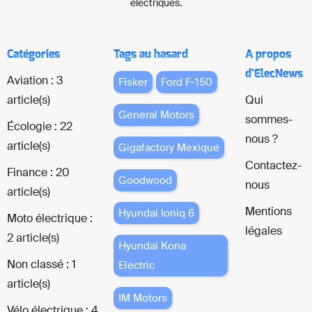
électriques.
Catégories
Tags au hasard
A propos
d'ElecNews
Aviation : 3
Fisker
Ford F-150
article(s)
Qui
General Motors
sommes-
Écologie : 22
nous ?
article(s)
Gigafactory Mexique
Contactez-
Finance : 20
Goodwood
nous
article(s)
Mentions
Hyundai Ioniq 6
Moto électrique :
légales
2 article(s)
Hyundai Kona
Non classé : 1
Electric
article(s)
IM Motors
Vélo électrique : 4