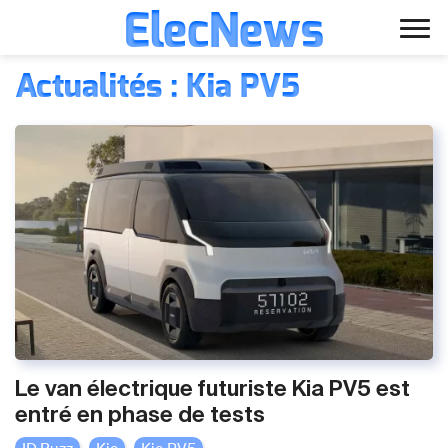
ElecNews
Aller
Voiture électrique
Actualités : Kia PV5
au
contenu
Voiture autonome
Finance
Écologie
Fiches techniques
Le van électrique futuriste Kia PV5 est
entré en phase de tests