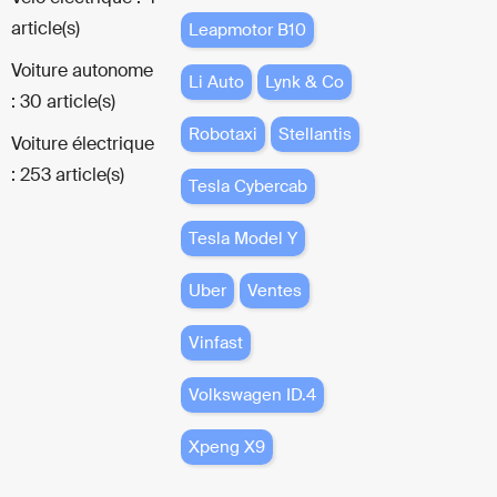
article(s)
Leapmotor B10
Voiture autonome
Li Auto
Lynk & Co
: 30 article(s)
Robotaxi
Stellantis
Voiture électrique
: 253 article(s)
Tesla Cybercab
Tesla Model Y
Uber
Ventes
Vinfast
Volkswagen ID.4
Xpeng X9