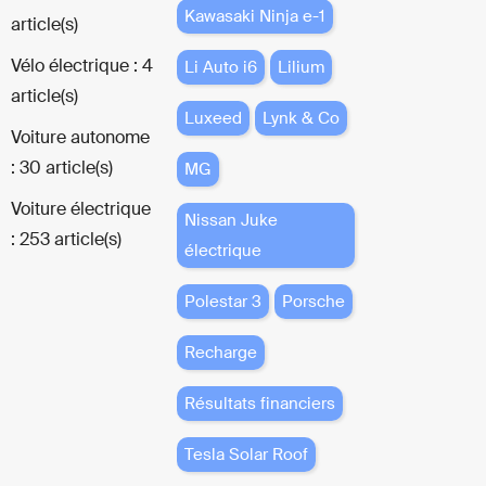
Kawasaki Ninja e-1
article(s)
Vélo électrique : 4
Li Auto i6
Lilium
article(s)
Luxeed
Lynk & Co
Voiture autonome
: 30 article(s)
MG
Voiture électrique
Nissan Juke
: 253 article(s)
électrique
Polestar 3
Porsche
Recharge
Résultats financiers
Tesla Solar Roof