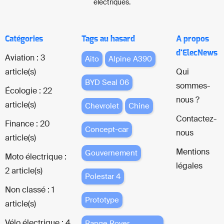
électriques.
Catégories
Tags au hasard
A propos
d'ElecNews
Aviation : 3
Aito
Alpine A390
article(s)
Qui
BYD Seal 06
sommes-
Écologie : 22
nous ?
article(s)
Chevrolet
Chine
Contactez-
Finance : 20
Concept-car
nous
article(s)
Mentions
Gouvernement
Moto électrique :
légales
2 article(s)
Polestar 4
Non classé : 1
Prototype
article(s)
Vélo électrique : 4
Range Rover