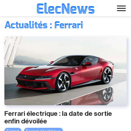
ElecNews
Aller
Voiture électrique
Actualités : Ferrari
au
contenu
Voiture autonome
Finance
Écologie
Fiches techniques
Ferrari électrique : la date de sortie
enfin dévoilée