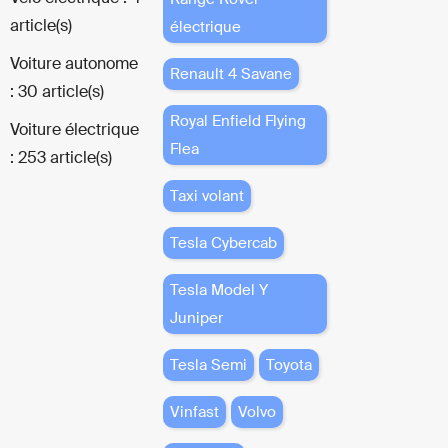
article(s)
électrique
Voiture autonome
Renault 4 Savane
: 30 article(s)
Royal Enfield Flying
Voiture électrique
Flea
: 253 article(s)
Taxi volant
Tesla Cybercab
Tesla Model Y
Juniper
Tesla Semi
Toyota
Vinfast
Volvo